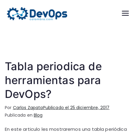
DevOps
Certificaciones DevOps,
Scrum, Kanban y Design
Colombi
Thinking
a
Tabla periodica de
herramientas para
DevOps?
Por
Carlos Zapata
Publicado el
25 diciembre, 2017
Publicada en
Blog
En este articulo les mostraremos una tabla periódica